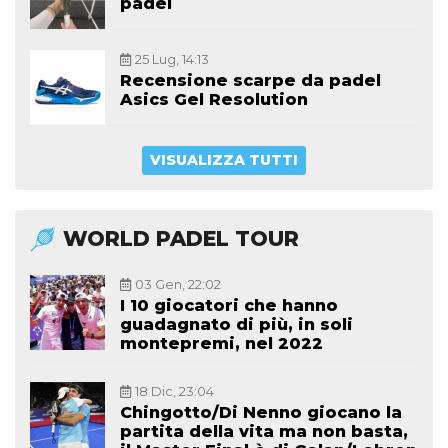
padel
25 Lug, 14:13
Recensione scarpe da padel
Asics Gel Resolution
VISUALIZZA TUTTI
WORLD PADEL TOUR
03 Gen, 22:02
I 10 giocatori che hanno
guadagnato di più, in soli
montepremi, nel 2022
18 Dic, 23:04
Chingotto/Di Nenno giocano la
partita della vita ma non basta,