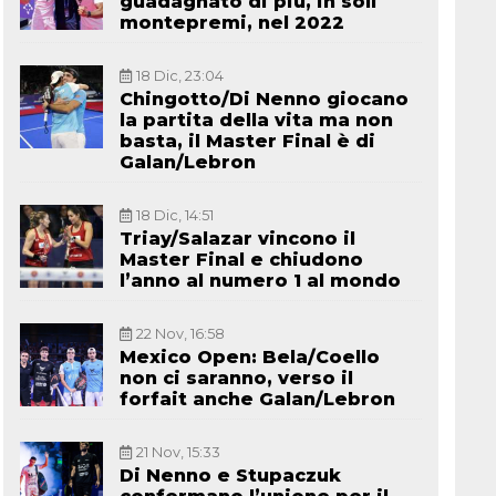
guadagnato di più, in soli
montepremi, nel 2022
18 Dic, 23:04
Chingotto/Di Nenno giocano
la partita della vita ma non
basta, il Master Final è di
Galan/Lebron
18 Dic, 14:51
Triay/Salazar vincono il
Master Final e chiudono
l’anno al numero 1 al mondo
22 Nov, 16:58
Mexico Open: Bela/Coello
non ci saranno, verso il
forfait anche Galan/Lebron
21 Nov, 15:33
Di Nenno e Stupaczuk