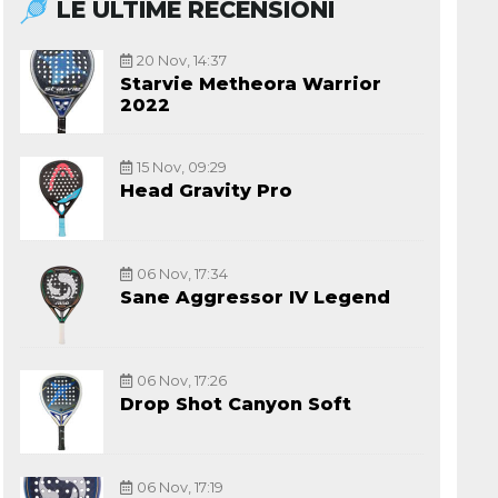
LE ULTIME RECENSIONI
20 Nov, 14:37
Starvie Metheora Warrior
2022
15 Nov, 09:29
Head Gravity Pro
06 Nov, 17:34
Sane Aggressor IV Legend
06 Nov, 17:26
Drop Shot Canyon Soft
06 Nov, 17:19