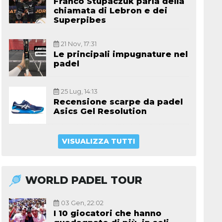
Franco Stupaczuk parla della
chiamata di Lebron e dei
Superpibes
21 Nov, 17:31
Le principali impugnature nel
padel
25 Lug, 14:13
Recensione scarpe da padel
Asics Gel Resolution
VISUALIZZA TUTTI
WORLD PADEL TOUR
03 Gen, 22:02
I 10 giocatori che hanno