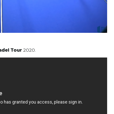
adel Tour
2020.