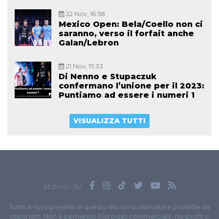
22 Nov, 16:58
Mexico Open: Bela/Coello non ci
saranno, verso il forfait anche
Galan/Lebron
21 Nov, 15:33
Di Nenno e Stupaczuk
confermano l’unione per il 2023:
Puntiamo ad essere i numeri 1
VISUALIZZA TUTTI
SEGUICI SU
Tutte le foto presenti in questo sito sono riservate e protette da
copyright. Non è permesso il loro uso commerciale, no-profit o