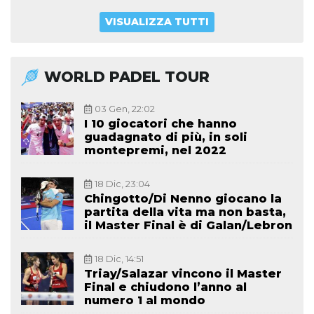
VISUALIZZA TUTTI
WORLD PADEL TOUR
03 Gen, 22:02
I 10 giocatori che hanno
guadagnato di più, in soli
montepremi, nel 2022
18 Dic, 23:04
Chingotto/Di Nenno giocano la
partita della vita ma non basta,
il Master Final è di Galan/Lebron
18 Dic, 14:51
Triay/Salazar vincono il Master
Final e chiudono l’anno al
numero 1 al mondo