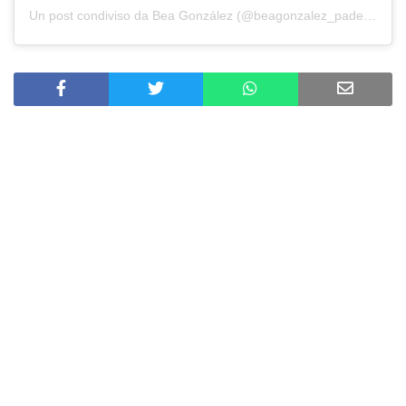
Un post condiviso da
Bea González
(@beagonzalez_padel) in data: