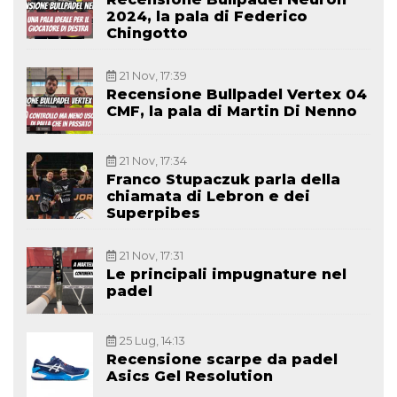
2024, la pala di Federico
Chingotto
21 Nov, 17:39
Recensione Bullpadel Vertex 04
CMF, la pala di Martin Di Nenno
21 Nov, 17:34
Franco Stupaczuk parla della
chiamata di Lebron e dei
Superpibes
21 Nov, 17:31
Le principali impugnature nel
padel
25 Lug, 14:13
Recensione scarpe da padel
Asics Gel Resolution