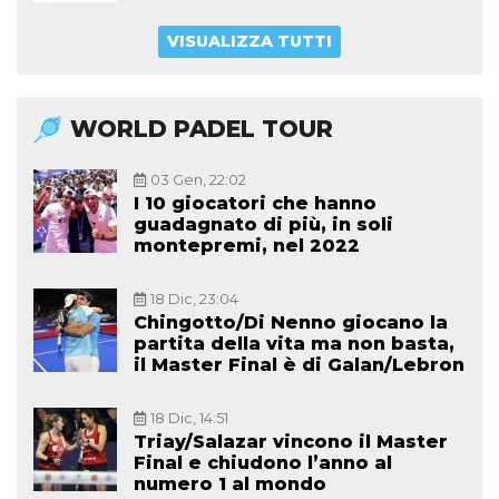
VISUALIZZA TUTTI
WORLD PADEL TOUR
03 Gen, 22:02
I 10 giocatori che hanno
guadagnato di più, in soli
montepremi, nel 2022
18 Dic, 23:04
Chingotto/Di Nenno giocano la
partita della vita ma non basta,
il Master Final è di Galan/Lebron
18 Dic, 14:51
Triay/Salazar vincono il Master
Final e chiudono l’anno al
numero 1 al mondo