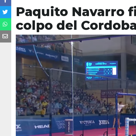
Paquito Navarro fi
colpo del Cordob