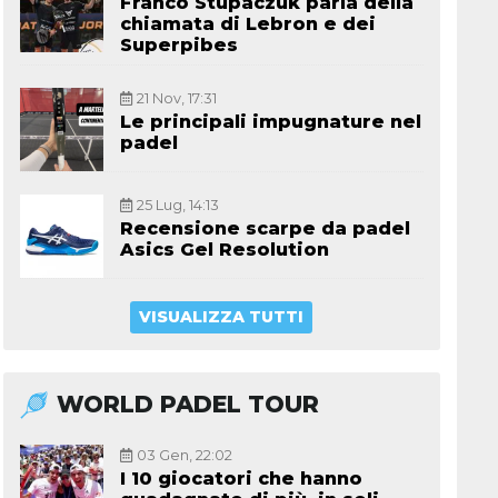
Franco Stupaczuk parla della
chiamata di Lebron e dei
Superpibes
21 Nov, 17:31
Le principali impugnature nel
padel
25 Lug, 14:13
Recensione scarpe da padel
Asics Gel Resolution
VISUALIZZA TUTTI
WORLD PADEL TOUR
03 Gen, 22:02
I 10 giocatori che hanno