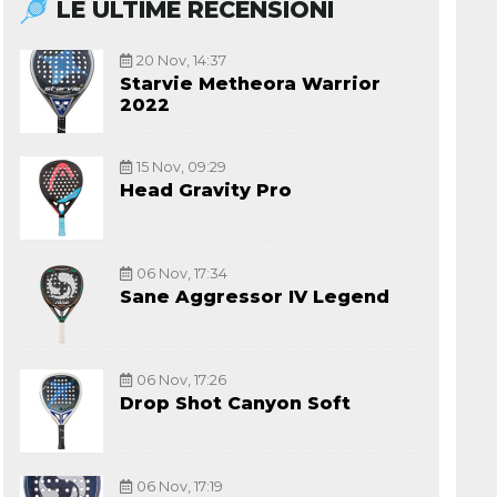
LE ULTIME RECENSIONI
20 Nov, 14:37
Starvie Metheora Warrior
2022
15 Nov, 09:29
Head Gravity Pro
06 Nov, 17:34
Sane Aggressor IV Legend
06 Nov, 17:26
Drop Shot Canyon Soft
06 Nov, 17:19