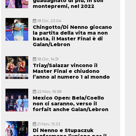
guadagnato di più, in soli
montepremi, nel 2022
18 Dic, 23:04
Chingotto/Di Nenno giocano
la partita della vita ma non
basta, il Master Final è di
Galan/Lebron
18 Dic, 14:51
Triay/Salazar vincono il
Master Final e chiudono
l’anno al numero 1 al mondo
22 Nov, 16:58
Mexico Open: Bela/Coello
non ci saranno, verso il
forfait anche Galan/Lebron
21 Nov, 15:33
Di Nenno e Stupaczuk