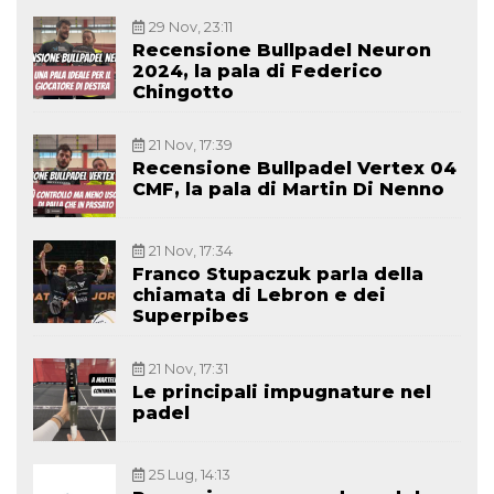
29 Nov, 23:11
Recensione Bullpadel Neuron
2024, la pala di Federico
Chingotto
21 Nov, 17:39
Recensione Bullpadel Vertex 04
CMF, la pala di Martin Di Nenno
21 Nov, 17:34
Franco Stupaczuk parla della
chiamata di Lebron e dei
Superpibes
21 Nov, 17:31
Le principali impugnature nel
padel
25 Lug, 14:13