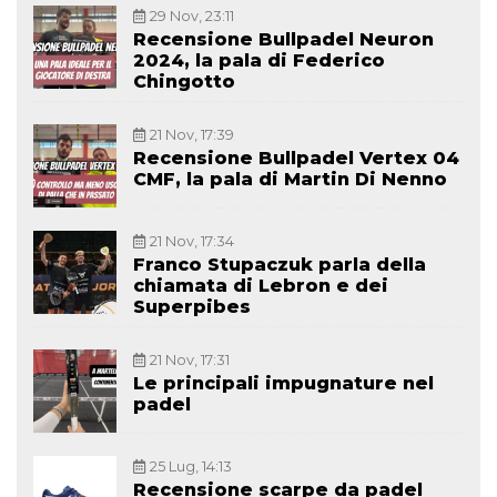
29 Nov, 23:11
Recensione Bullpadel Neuron
2024, la pala di Federico
Chingotto
21 Nov, 17:39
Recensione Bullpadel Vertex 04
CMF, la pala di Martin Di Nenno
21 Nov, 17:34
Franco Stupaczuk parla della
chiamata di Lebron e dei
Superpibes
21 Nov, 17:31
Le principali impugnature nel
padel
25 Lug, 14:13
Recensione scarpe da padel