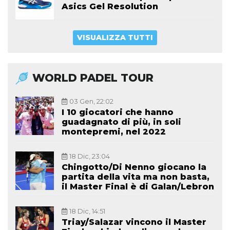
Asics Gel Resolution
VISUALIZZA TUTTI
WORLD PADEL TOUR
03 Gen, 22:02
I 10 giocatori che hanno
guadagnato di più, in soli
montepremi, nel 2022
18 Dic, 23:04
Chingotto/Di Nenno giocano la
partita della vita ma non basta,
il Master Final è di Galan/Lebron
18 Dic, 14:51
Triay/Salazar vincono il Master