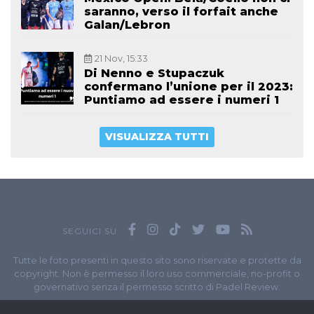
saranno, verso il forfait anche
Galan/Lebron
21 Nov, 15:33
Di Nenno e Stupaczuk
confermano l’unione per il 2023:
Puntiamo ad essere i numeri 1
VISUALIZZA TUTTI
SEGUICI SU
Tutte le foto presenti in questo sito sono riservate e protette da
copyright. Non è permesso il loro uso commerciale, no-profit o
governativo senza il permesso scritto di Padel Review.
Owned by
Sportando
// Sportando di
Carchia Emiliano
//
Contatti