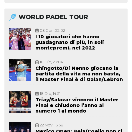
WORLD PADEL TOUR
03 Gen, 22:02
I 10 giocatori che hanno
guadagnato di più, in soli
montepremi, nel 2022
18 Dic, 23:04
Chingotto/Di Nenno giocano la
partita della vita ma non basta,
il Master Final è di Galan/Lebron
18 Dic, 14:51
Triay/Salazar vincono il Master
Final e chiudono l’anno al
numero 1 al mondo
22 Nov, 16:58
Mexico Open: Bela/Coello non ci