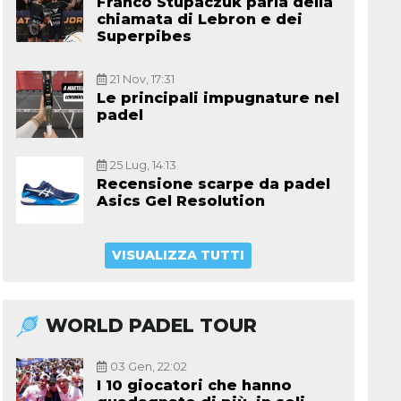
Franco Stupaczuk parla della
chiamata di Lebron e dei
Superpibes
21 Nov, 17:31
Le principali impugnature nel
padel
25 Lug, 14:13
Recensione scarpe da padel
Asics Gel Resolution
VISUALIZZA TUTTI
WORLD PADEL TOUR
03 Gen, 22:02
I 10 giocatori che hanno