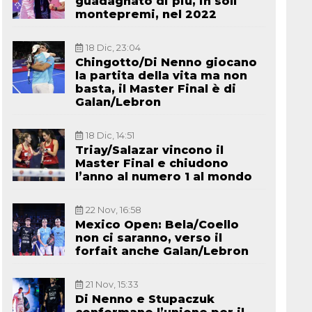
guadagnato di più, in soli
montepremi, nel 2022
18 Dic, 23:04
Chingotto/Di Nenno giocano
la partita della vita ma non
basta, il Master Final è di
Galan/Lebron
18 Dic, 14:51
Triay/Salazar vincono il
Master Final e chiudono
l’anno al numero 1 al mondo
22 Nov, 16:58
Mexico Open: Bela/Coello
non ci saranno, verso il
forfait anche Galan/Lebron
21 Nov, 15:33
Di Nenno e Stupaczuk