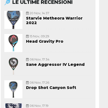
LE ULTIME RECENSIONI
20 Nov, 14:37
Starvie Metheora Warrior
2022
15 Nov, 09:29
Head Gravity Pro
06 Nov, 17:34
Sane Aggressor IV Legend
06 Nov, 17:26
Drop Shot Canyon Soft
06 Nov, 17:19