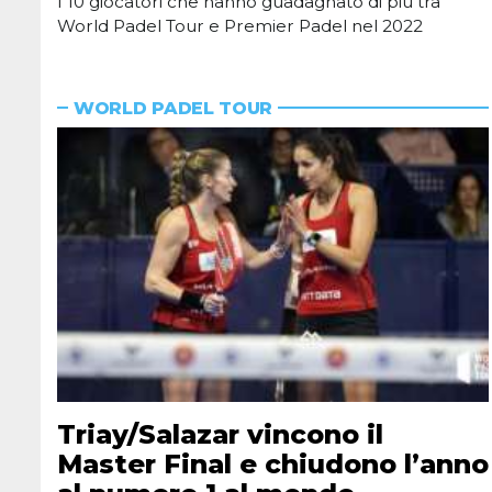
I 10 giocatori che hanno guadagnato di più tra
World Padel Tour e Premier Padel nel 2022
WORLD PADEL TOUR
Triay/Salazar vincono il
Master Final e chiudono l’anno