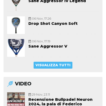
Sane Aggressor IV Legend
06 Nov, 17:26
Drop Shot Canyon Soft
06 Nov, 17:19
Sane Aggressor V
VISUALIZZA TUTTI
VIDEO
29 Nov, 23:11
Recensione Bullpadel Neuron
2024, la pala di Federico