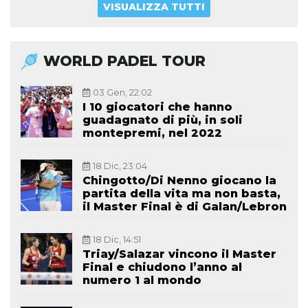
VISUALIZZA TUTTI
WORLD PADEL TOUR
03 Gen, 22:02
I 10 giocatori che hanno
guadagnato di più, in soli
montepremi, nel 2022
18 Dic, 23:04
Chingotto/Di Nenno giocano la
partita della vita ma non basta,
il Master Final è di Galan/Lebron
18 Dic, 14:51
Triay/Salazar vincono il Master
Final e chiudono l’anno al
numero 1 al mondo