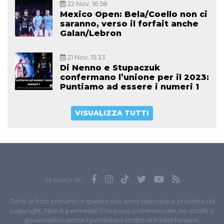
22 Nov, 16:58
Mexico Open: Bela/Coello non ci
saranno, verso il forfait anche
Galan/Lebron
21 Nov, 15:33
Di Nenno e Stupaczuk
confermano l’unione per il 2023:
Puntiamo ad essere i numeri 1
VISUALIZZA TUTTI
SEGUICI SU
Tutte le foto presenti in questo sito sono riservate e protette da
copyright. Non è permesso il loro uso commerciale, no-profit o
governativo senza il permesso scritto di Padel Review.