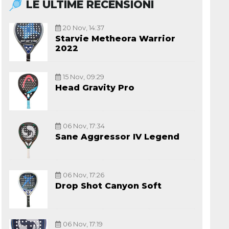
LE ULTIME RECENSIONI
20 Nov, 14:37
Starvie Metheora Warrior
2022
15 Nov, 09:29
Head Gravity Pro
06 Nov, 17:34
Sane Aggressor IV Legend
06 Nov, 17:26
Drop Shot Canyon Soft
06 Nov, 17:19