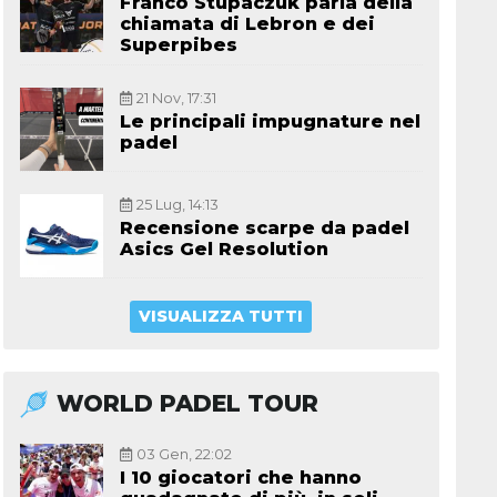
Franco Stupaczuk parla della
chiamata di Lebron e dei
Superpibes
21 Nov, 17:31
Le principali impugnature nel
padel
25 Lug, 14:13
Recensione scarpe da padel
Asics Gel Resolution
VISUALIZZA TUTTI
WORLD PADEL TOUR
03 Gen, 22:02
I 10 giocatori che hanno