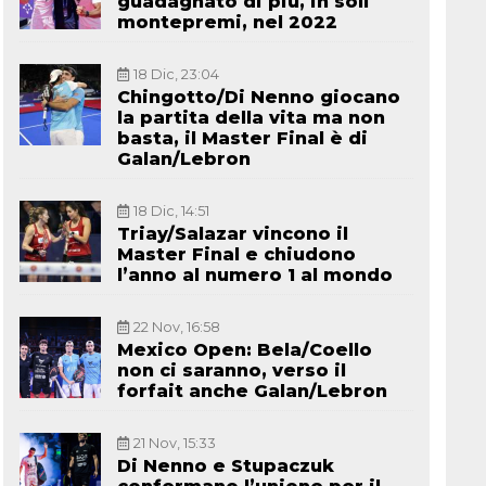
guadagnato di più, in soli
montepremi, nel 2022
18 Dic, 23:04
Chingotto/Di Nenno giocano
la partita della vita ma non
basta, il Master Final è di
Galan/Lebron
18 Dic, 14:51
Triay/Salazar vincono il
Master Final e chiudono
l’anno al numero 1 al mondo
22 Nov, 16:58
Mexico Open: Bela/Coello
non ci saranno, verso il
forfait anche Galan/Lebron
21 Nov, 15:33
Di Nenno e Stupaczuk