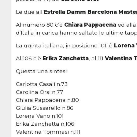
Le due all’
Estrella Damm Barcelona Maste
Al numero 80 c’è
Chiara Pappacena
ed all
d’Italia in carica hanno saltato le ultime tapp
La quinta italiana, in posizione 101, è
Lorena 
Al 106 c’è
Erika Zanchetta
, al 111
Valentina
Questa una sintesi:
Carlotta Casali n.73
Carolina Orsi n.77
Chiara Pappacena n.80
Giulia Sussarello n.86
Lorena Vano n.101
Erika Zanchetta n.106
Valentina Tommasi n.111