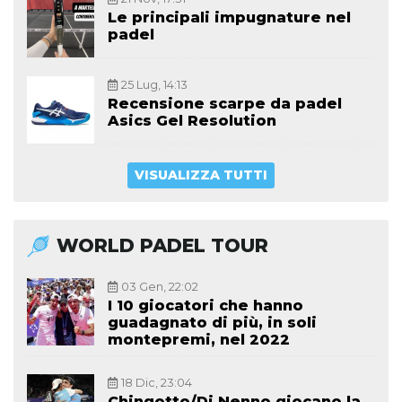
Le principali impugnature nel
padel
25 Lug, 14:13
Recensione scarpe da padel
Asics Gel Resolution
VISUALIZZA TUTTI
WORLD PADEL TOUR
03 Gen, 22:02
I 10 giocatori che hanno
guadagnato di più, in soli
montepremi, nel 2022
18 Dic, 23:04
Chingotto/Di Nenno giocano la