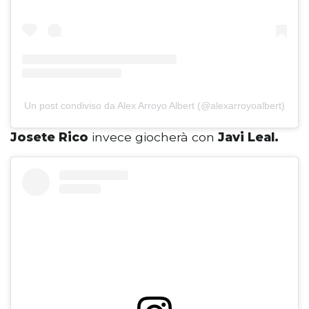
Un post condiviso da Alex Arroyo Albert (@alexarroyoalbert)
Josete Rico
invece giocherà con
Javi Leal.