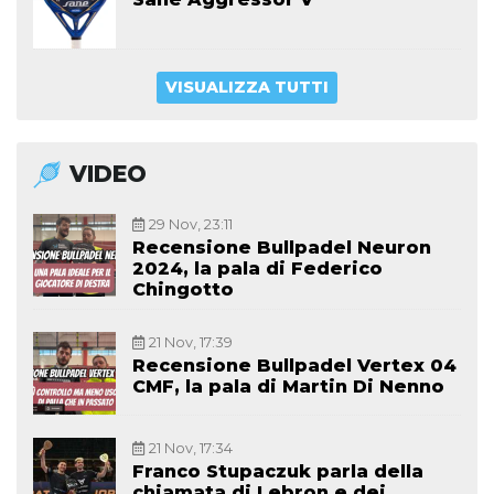
VISUALIZZA TUTTI
VIDEO
29 Nov, 23:11
Recensione Bullpadel Neuron
2024, la pala di Federico
Chingotto
21 Nov, 17:39
Recensione Bullpadel Vertex 04
CMF, la pala di Martin Di Nenno
21 Nov, 17:34
Franco Stupaczuk parla della
chiamata di Lebron e dei