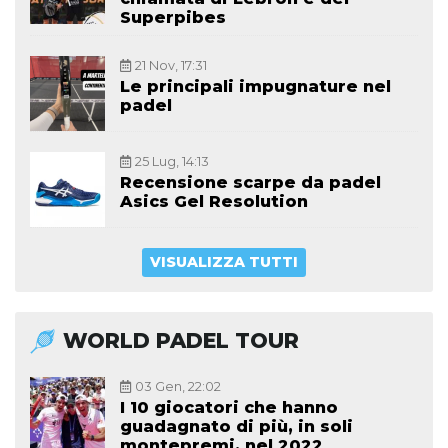
Superpibes
21 Nov, 17:31
Le principali impugnature nel
padel
25 Lug, 14:13
Recensione scarpe da padel
Asics Gel Resolution
VISUALIZZA TUTTI
WORLD PADEL TOUR
03 Gen, 22:02
I 10 giocatori che hanno
guadagnato di più, in soli
montepremi, nel 2022