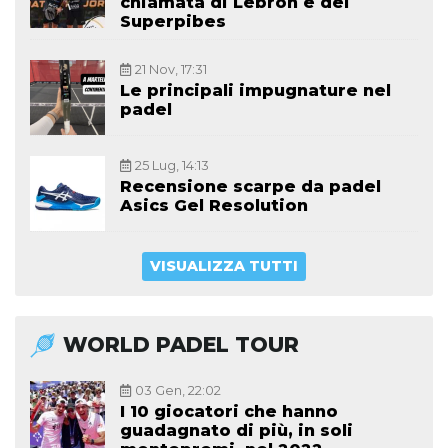
chiamata di Lebron e dei
Superpibes
21 Nov, 17:31
Le principali impugnature nel
padel
25 Lug, 14:13
Recensione scarpe da padel
Asics Gel Resolution
VISUALIZZA TUTTI
WORLD PADEL TOUR
03 Gen, 22:02
I 10 giocatori che hanno
guadagnato di più, in soli