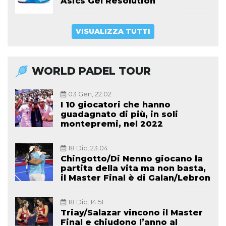
Asics Gel Resolution
VISUALIZZA TUTTI
WORLD PADEL TOUR
03 Gen, 22:02
I 10 giocatori che hanno
guadagnato di più, in soli
montepremi, nel 2022
18 Dic, 23:04
Chingotto/Di Nenno giocano la
partita della vita ma non basta,
il Master Final è di Galan/Lebron
18 Dic, 14:51
Triay/Salazar vincono il Master
Final e chiudono l’anno al