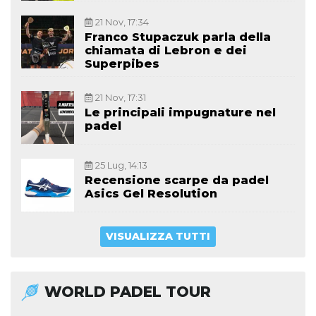
21 Nov, 17:34
Franco Stupaczuk parla della
chiamata di Lebron e dei
Superpibes
21 Nov, 17:31
Le principali impugnature nel
padel
25 Lug, 14:13
Recensione scarpe da padel
Asics Gel Resolution
VISUALIZZA TUTTI
WORLD PADEL TOUR