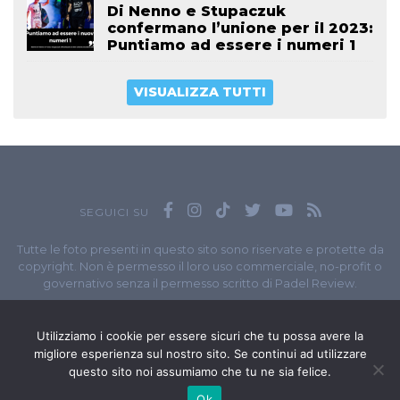
Di Nenno e Stupaczuk
confermano l’unione per il 2023:
Puntiamo ad essere i numeri 1
VISUALIZZA TUTTI
SEGUICI SU
Tutte le foto presenti in questo sito sono riservate e protette da
copyright. Non è permesso il loro uso commerciale, no-profit o
governativo senza il permesso scritto di Padel Review.
Owned by
Sportando
// Sportando di
Carchia Emiliano
//
Contatti
// P.I. 11965351007
Utilizziamo i cookie per essere sicuri che tu possa avere la
migliore esperienza sul nostro sito. Se continui ad utilizzare
© Copyright 2020-2026 // Web Developer
Matteo Manna
questo sito noi assumiamo che tu ne sia felice.
Ok