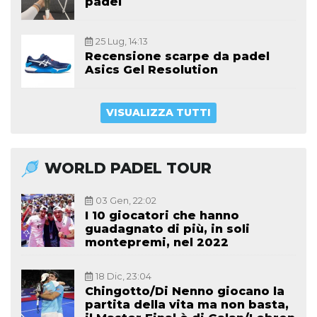
padel
25 Lug, 14:13
Recensione scarpe da padel
Asics Gel Resolution
VISUALIZZA TUTTI
WORLD PADEL TOUR
03 Gen, 22:02
I 10 giocatori che hanno
guadagnato di più, in soli
montepremi, nel 2022
18 Dic, 23:04
Chingotto/Di Nenno giocano la
partita della vita ma non basta,