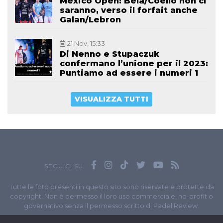
Mexico Open: Bela/Coello non ci
saranno, verso il forfait anche
Galan/Lebron
21 Nov, 15:33
Di Nenno e Stupaczuk
confermano l’unione per il 2023:
Puntiamo ad essere i numeri 1
VISUALIZZA TUTTI
SEGUICI SU
Tutte le foto presenti in questo sito sono riservate e protette da
copyright. Non è permesso il loro uso commerciale, no-profit o
governativo senza il permesso scritto di Padel Review.