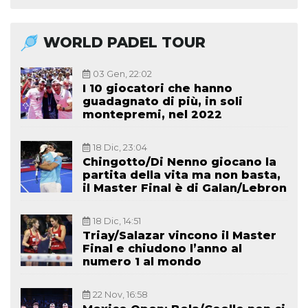
WORLD PADEL TOUR
03 Gen, 22:02
I 10 giocatori che hanno
guadagnato di più, in soli
montepremi, nel 2022
18 Dic, 23:04
Chingotto/Di Nenno giocano la
partita della vita ma non basta,
il Master Final è di Galan/Lebron
18 Dic, 14:51
Triay/Salazar vincono il Master
Final e chiudono l’anno al
numero 1 al mondo
22 Nov, 16:58