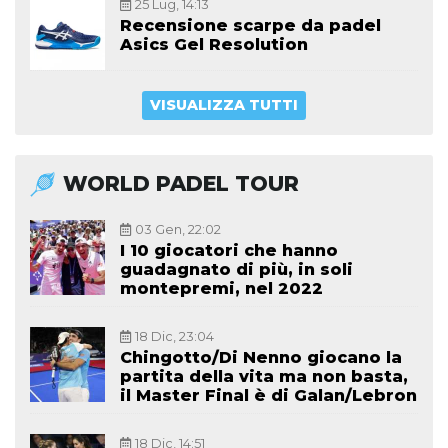
25 Lug, 14:13
Recensione scarpe da padel
Asics Gel Resolution
VISUALIZZA TUTTI
WORLD PADEL TOUR
03 Gen, 22:02
I 10 giocatori che hanno
guadagnato di più, in soli
montepremi, nel 2022
18 Dic, 23:04
Chingotto/Di Nenno giocano la
partita della vita ma non basta,
il Master Final è di Galan/Lebron
18 Dic, 14:51