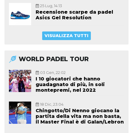
25 Lug, 14:13
Recensione scarpe da padel
Asics Gel Resolution
VISUALIZZA TUTTI
WORLD PADEL TOUR
03 Gen, 22:02
I 10 giocatori che hanno
guadagnato di più, in soli
montepremi, nel 2022
18 Dic, 23:04
Chingotto/Di Nenno giocano la
partita della vita ma non basta,
il Master Final è di Galan/Lebron