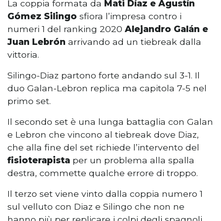
La coppia formata da
Mati Díaz e Agustín
Gómez Silingo
sfiora l’impresa contro i
numeri 1 del ranking 2020
Alejandro Galán e
Juan Lebrón
arrivando ad un tiebreak dalla
vittoria.
Silingo-Diaz partono forte andando sul 3-1. Il
duo Galan-Lebron replica ma capitola 7-5 nel
primo set.
Il secondo set è una lunga battaglia con Galan
e Lebron che vincono al tiebreak dove Diaz,
che alla fine del set richiede l’intervento del
fisioterapista
per un problema alla spalla
destra, commette qualche errore di troppo.
Il terzo set viene vinto dalla coppia numero 1
sul velluto con Diaz e Silingo che non ne
hanno più per replicare i colpi degli spagnoli.