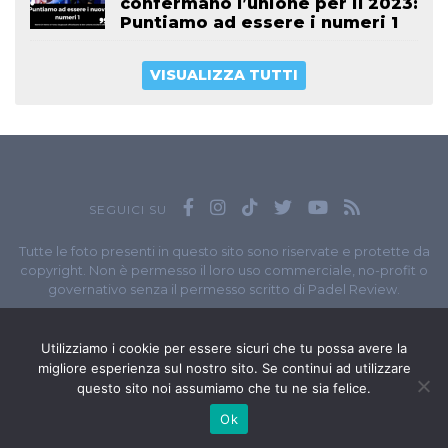
confermano l’unione per il 2023:
Puntiamo ad essere i numeri 1
VISUALIZZA TUTTI
SEGUICI SU
Tutte le foto presenti in questo sito sono riservate e protette da
copyright. Non è permesso il loro uso commerciale, no-profit o
governativo senza il permesso scritto di Padel Review.
Owned by
Sportando
// Sportando di
Carchia Emiliano
//
Contatti
// P.I. 11965351007
Utilizziamo i cookie per essere sicuri che tu possa avere la
migliore esperienza sul nostro sito. Se continui ad utilizzare
© Copyright 2020-2026 // Web Developer
Matteo Manna
questo sito noi assumiamo che tu ne sia felice.
Ok