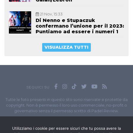
21 Nov, 15:33
Di Nenno e Stupaczuk
confermano l’unione per il 2023:
Puntiamo ad essere i numeri 1
VISUALIZZA TUTTI
SEGUICI SU
Tutte le foto presenti in questo sito sono riservate e protette da
copyright. Non è permesso il loro uso commerciale, no-profit o
governativo senza il permesso scritto di Padel Review.
Owned by
Sportando
// Sportando di
Carchia Emiliano
//
Contatti
// P.I. 11965351007
Utilizziamo i cookie per essere sicuri che tu possa avere la