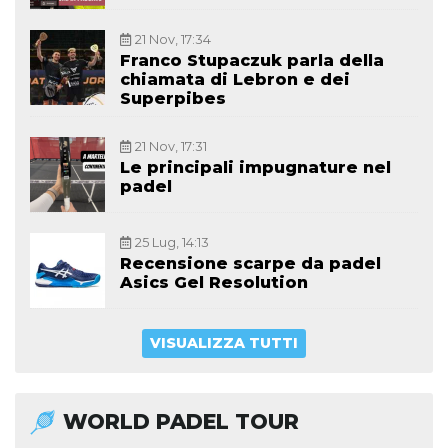
21 Nov, 17:34
Franco Stupaczuk parla della
chiamata di Lebron e dei
Superpibes
21 Nov, 17:31
Le principali impugnature nel
padel
25 Lug, 14:13
Recensione scarpe da padel
Asics Gel Resolution
VISUALIZZA TUTTI
WORLD PADEL TOUR