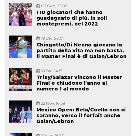
03 Gen, 22:02
I 10 giocatori che hanno
guadagnato di più, in soli
montepremi, nel 2022
18 Dic, 23:04
Chingotto/Di Nenno giocano la
partita della vita ma non basta,
il Master Final è di Galan/Lebron
18 Dic, 14:51
Triay/Salazar vincono il Master
Final e chiudono l’anno al
numero 1 al mondo
22 Nov, 16:58
Mexico Open: Bela/Coello non ci
saranno, verso il forfait anche
Galan/Lebron
21 Nov, 15:33