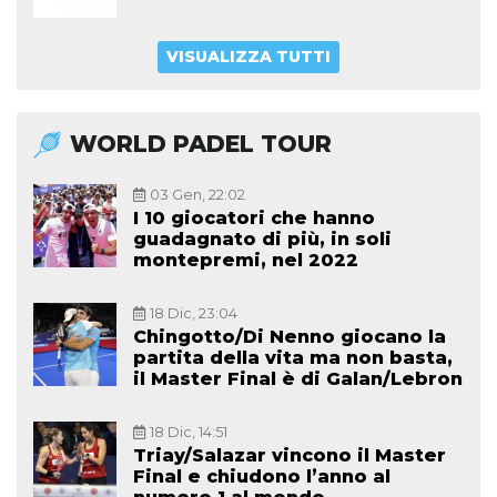
VISUALIZZA TUTTI
WORLD PADEL TOUR
03 Gen, 22:02
I 10 giocatori che hanno
guadagnato di più, in soli
montepremi, nel 2022
18 Dic, 23:04
Chingotto/Di Nenno giocano la
partita della vita ma non basta,
il Master Final è di Galan/Lebron
18 Dic, 14:51
Triay/Salazar vincono il Master
Final e chiudono l’anno al