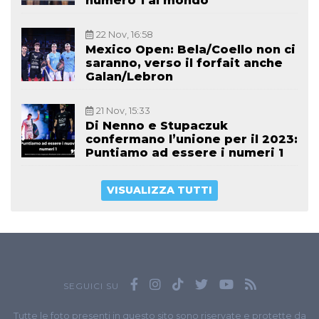
numero 1 al mondo
22 Nov, 16:58
Mexico Open: Bela/Coello non ci
saranno, verso il forfait anche
Galan/Lebron
21 Nov, 15:33
Di Nenno e Stupaczuk
confermano l’unione per il 2023:
Puntiamo ad essere i numeri 1
VISUALIZZA TUTTI
SEGUICI SU
Tutte le foto presenti in questo sito sono riservate e protette da