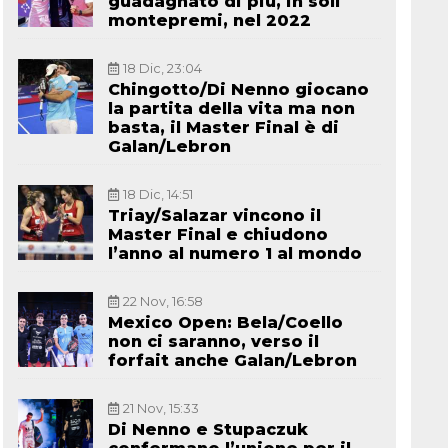
guadagnato di più, in soli
montepremi, nel 2022
18 Dic, 23:04
Chingotto/Di Nenno giocano
la partita della vita ma non
basta, il Master Final è di
Galan/Lebron
18 Dic, 14:51
Triay/Salazar vincono il
Master Final e chiudono
l’anno al numero 1 al mondo
22 Nov, 16:58
Mexico Open: Bela/Coello
non ci saranno, verso il
forfait anche Galan/Lebron
21 Nov, 15:33
Di Nenno e Stupaczuk