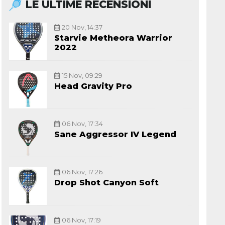
LE ULTIME RECENSIONI
20 Nov, 14:37
Starvie Metheora Warrior
2022
15 Nov, 09:29
Head Gravity Pro
06 Nov, 17:34
Sane Aggressor IV Legend
06 Nov, 17:26
Drop Shot Canyon Soft
06 Nov, 17:19