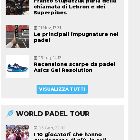
Franco Stupaczuk parla della
chiamata di Lebron e dei
Superpibes
21 Nov, 17:31
Le principali impugnature nel
padel
25 Lug, 14:13
Recensione scarpe da padel
Asics Gel Resolution
VISUALIZZA TUTTI
WORLD PADEL TOUR
03 Gen, 22:02
I 10 giocatori che hanno