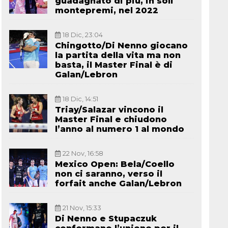
guadagnato di più, in soli
montepremi, nel 2022
18 Dic, 23:04
Chingotto/Di Nenno giocano
la partita della vita ma non
basta, il Master Final è di
Galan/Lebron
18 Dic, 14:51
Triay/Salazar vincono il
Master Final e chiudono
l’anno al numero 1 al mondo
22 Nov, 16:58
Mexico Open: Bela/Coello
non ci saranno, verso il
forfait anche Galan/Lebron
21 Nov, 15:33
Di Nenno e Stupaczuk