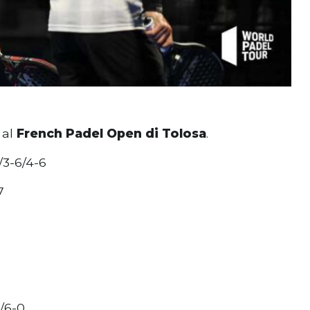
 al
French Padel Open di Tolosa
.
/3-6/4-6
7
7
/6-0