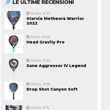
LE ULTIME RECENSIONI
20 Nov, 14:37
Starvie Metheora Warrior
2022
15 Nov, 09:29
Head Gravity Pro
06 Nov, 17:34
Sane Aggressor IV Legend
06 Nov, 17:26
Drop Shot Canyon Soft
06 Nov, 17:19