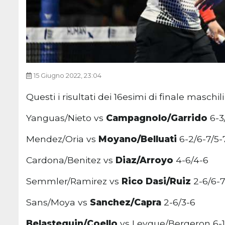
15 Giugno 2022, 23:04
Questi i risultati dei 16esimi di finale maschili
Yanguas/Nieto vs
Campagnolo/Garrido
6-3
Mendez/Oria vs
Moyano/Belluati
6-2/6-7/5-
Cardona/Benitez vs
Diaz/Arroyo
4-6/4-6
Semmler/Ramirez vs
Rico Dasi/Ruiz
2-6/6-
Sans/Moya vs
Sanchez/Capra
2-6/3-6
Belasteguin/Coello
vs Leygue/Bergeron 6-1