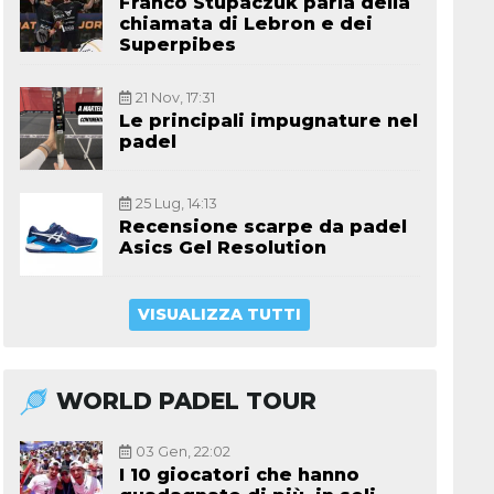
Franco Stupaczuk parla della
chiamata di Lebron e dei
Superpibes
21 Nov, 17:31
Le principali impugnature nel
padel
25 Lug, 14:13
Recensione scarpe da padel
Asics Gel Resolution
VISUALIZZA TUTTI
WORLD PADEL TOUR
03 Gen, 22:02
I 10 giocatori che hanno