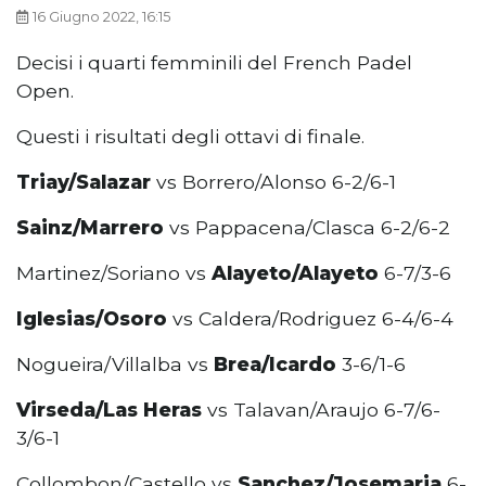
16 Giugno 2022, 16:15
Decisi i quarti femminili del French Padel
Open.
Questi i risultati degli ottavi di finale.
Triay/Salazar
vs Borrero/Alonso 6-2/6-1
Sainz/Marrero
vs Pappacena/Clasca 6-2/6-2
Martinez/Soriano vs
Alayeto/Alayeto
6-7/3-6
Iglesias/Osoro
vs Caldera/Rodriguez 6-4/6-4
Nogueira/Villalba vs
Brea/Icardo
3-6/1-6
Virseda/Las Heras
vs Talavan/Araujo 6-7/6-
3/6-1
Collombon/Castello vs
Sanchez/Josemaria
6-