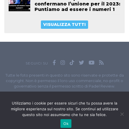
confermano l’unione per il 2023:
Puntiamo ad essere i numeri 1
VISUALIZZA TUTTI
SEGUICI SU
Tutte le foto presenti in questo sito sono riservate e protette da
copyright. Non è permesso il loro uso commerciale, no-profit o
governativo senza il permesso scritto di Padel Review.
Owned by
Sportando
// Sportando di
Carchia Emiliano
//
Contatti
// P.I. 11965351007
Utilizziamo i cookie per essere sicuri che tu possa avere la
migliore esperienza sul nostro sito. Se continui ad utilizzare
© Copyright 2020-2026 // Web Developer
Matteo Manna
questo sito noi assumiamo che tu ne sia felice.
Ok