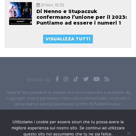
21 Nov, 15:33
Di Nenno e Stupaczuk
confermano l’unione per il 2023:
Puntiamo ad essere i numeri 1
VISUALIZZA TUTTI
SEGUICI SU
Tutte le foto presenti in questo sito sono riservate e protette da
copyright. Non è permesso il loro uso commerciale, no-profit o
governativo senza il permesso scritto di Padel Review.
Owned by
Sportando
// Sportando di
Carchia Emiliano
//
Contatti
// P.I. 11965351007
Utilizziamo i cookie per essere sicuri che tu possa avere la
migliore esperienza sul nostro sito. Se continui ad utilizzare
© Copyright 2020-2026 // Web Developer
Matteo Manna
questo sito noi assumiamo che tu ne sia felice.