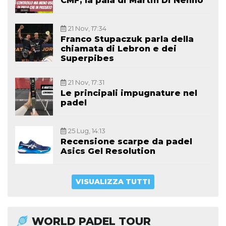
CMF, la pala di Martin Di Nenno
21 Nov, 17:34
Franco Stupaczuk parla della
chiamata di Lebron e dei
Superpibes
21 Nov, 17:31
Le principali impugnature nel
padel
25 Lug, 14:13
Recensione scarpe da padel
Asics Gel Resolution
VISUALIZZA TUTTI
WORLD PADEL TOUR