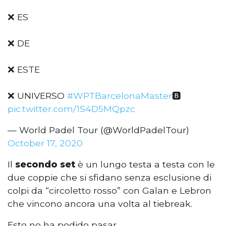
❌ ES
❌ DE
❌ ESTE
❌ UNIVERSO
#WPTBarcelonaMaster
🅱️
pic.twitter.com/1S4D5MQpzc
— World Padel Tour (@WorldPadelTour)
October 17, 2020
Il
secondo set
è un lungo testa a testa con le
due coppie che si sfidano senza esclusione di
colpi da “circoletto rosso” con Galan e Lebron
che vincono ancora una volta al tiebreak.
Esto no ha podido pasar.