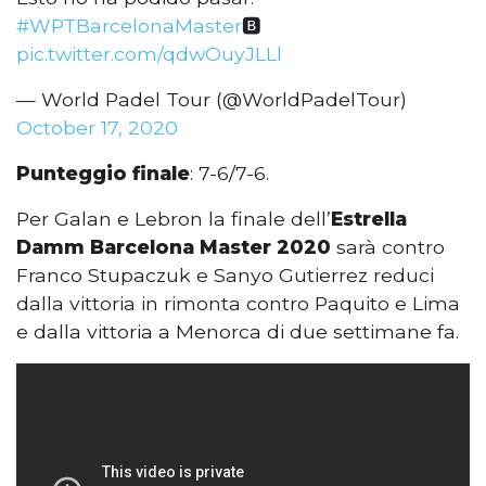
#WPTBarcelonaMaster
🅱️
pic.twitter.com/qdwOuyJLLl
— World Padel Tour (@WorldPadelTour)
October 17, 2020
Punteggio finale
: 7-6/7-6.
Per Galan e Lebron la finale dell’
Estrella
Damm Barcelona Master 2020
sarà contro
Franco Stupaczuk e Sanyo Gutierrez reduci
dalla vittoria in rimonta contro Paquito e Lima
e dalla vittoria a Menorca di due settimane fa.