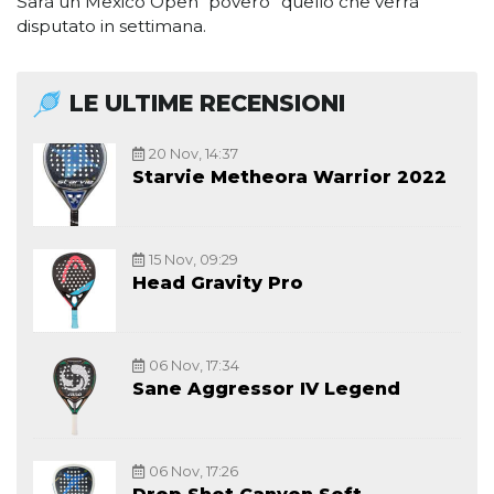
Sarà un Mexico Open “povero” quello che verrà
disputato in settimana.
LE ULTIME RECENSIONI
20 Nov, 14:37
Starvie Metheora Warrior 2022
15 Nov, 09:29
Head Gravity Pro
06 Nov, 17:34
Sane Aggressor IV Legend
06 Nov, 17:26