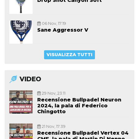
Drop Shot Canyon Soft
06 Nov, 17:19
Sane Aggressor V
VISUALIZZA TUTTI
VIDEO
29 Nov, 23:11
Recensione Bullpadel Neuron
2024, la pala di Federico
Chingotto
21 Nov, 17:39
Recensione Bullpadel Vertex 04
CMF, la pala di Martin Di Nenno