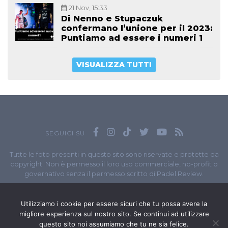
21 Nov, 15:33
Di Nenno e Stupaczuk
confermano l’unione per il 2023:
Puntiamo ad essere i numeri 1
VISUALIZZA TUTTI
SEGUICI SU
Tutte le foto presenti in questo sito sono riservate e protette da
copyright. Non è permesso il loro uso commerciale, no-profit o
governativo senza il permesso scritto di Padel Review.
Owned by
Sportando
// Sportando di
Carchia Emiliano
//
Contatti
// P.I. 11965351007
Utilizziamo i cookie per essere sicuri che tu possa avere la
migliore esperienza sul nostro sito. Se continui ad utilizzare
© Copyright 2020-2026 // Web Developer
Matteo Manna
questo sito noi assumiamo che tu ne sia felice.