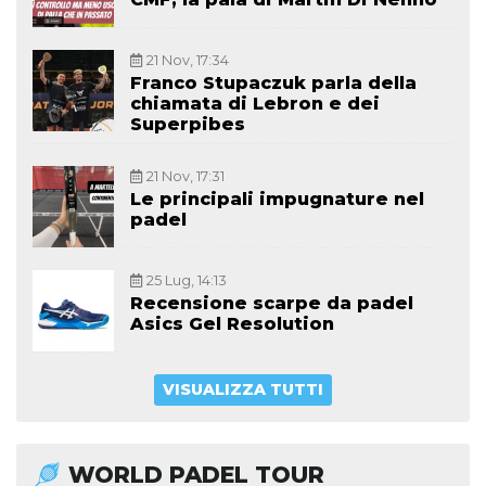
21 Nov, 17:34
Franco Stupaczuk parla della
chiamata di Lebron e dei
Superpibes
21 Nov, 17:31
Le principali impugnature nel
padel
25 Lug, 14:13
Recensione scarpe da padel
Asics Gel Resolution
VISUALIZZA TUTTI
WORLD PADEL TOUR