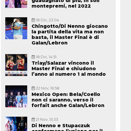
guadagnato di più, in soli
montepremi, nel 2022
18 Dic, 23:04
Chingotto/Di Nenno giocano
la partita della vita ma non
basta, il Master Final è di
Galan/Lebron
18 Dic, 14:51
Triay/Salazar vincono il
Master Final e chiudono
l’anno al numero 1 al mondo
22 Nov, 16:58
Mexico Open: Bela/Coello
non ci saranno, verso il
forfait anche Galan/Lebron
21 Nov, 15:33
Di Nenno e Stupaczuk