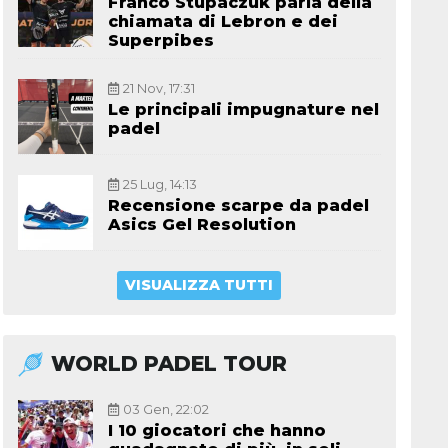
Franco Stupaczuk parla della
chiamata di Lebron e dei
Superpibes
21 Nov, 17:31
Le principali impugnature nel
padel
25 Lug, 14:13
Recensione scarpe da padel
Asics Gel Resolution
VISUALIZZA TUTTI
WORLD PADEL TOUR
03 Gen, 22:02
I 10 giocatori che hanno