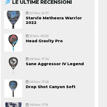
LE ULTIME RECENSIONI
20 Nov, 14:37
Starvie Metheora Warrior
2022
15 Nov, 09:29
Head Gravity Pro
06 Nov, 17:34
Sane Aggressor IV Legend
06 Nov, 17:26
Drop Shot Canyon Soft
06 Nov, 17:19