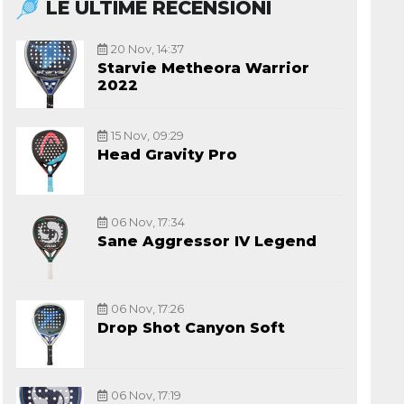
LE ULTIME RECENSIONI
20 Nov, 14:37
Starvie Metheora Warrior
2022
15 Nov, 09:29
Head Gravity Pro
06 Nov, 17:34
Sane Aggressor IV Legend
06 Nov, 17:26
Drop Shot Canyon Soft
06 Nov, 17:19