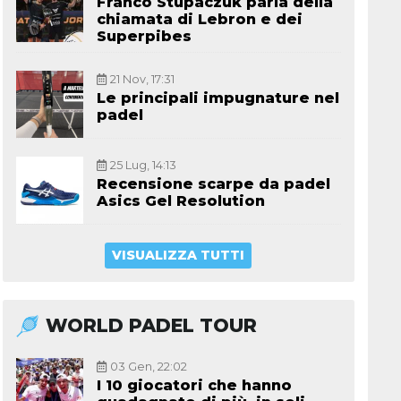
Franco Stupaczuk parla della
chiamata di Lebron e dei
Superpibes
21 Nov, 17:31
Le principali impugnature nel
padel
25 Lug, 14:13
Recensione scarpe da padel
Asics Gel Resolution
VISUALIZZA TUTTI
WORLD PADEL TOUR
03 Gen, 22:02
I 10 giocatori che hanno