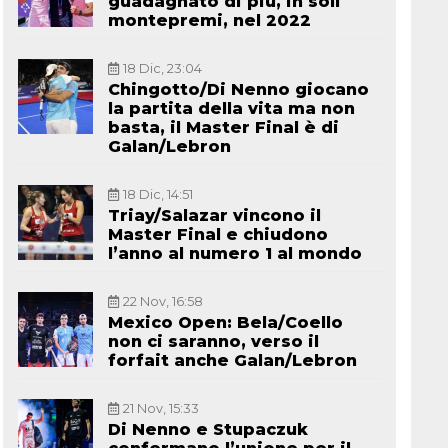
guadagnato di più, in soli
montepremi, nel 2022
18 Dic, 23:04
Chingotto/Di Nenno giocano
la partita della vita ma non
basta, il Master Final è di
Galan/Lebron
18 Dic, 14:51
Triay/Salazar vincono il
Master Final e chiudono
l’anno al numero 1 al mondo
22 Nov, 16:58
Mexico Open: Bela/Coello
non ci saranno, verso il
forfait anche Galan/Lebron
21 Nov, 15:33
Di Nenno e Stupaczuk