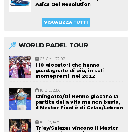
Asics Gel Resolution
VISUALIZZA TUTTI
WORLD PADEL TOUR
03 Gen, 22:02
I 10 giocatori che hanno
guadagnato di più, in soli
montepremi, nel 2022
18 Dic, 23:04
Chingotto/Di Nenno giocano la
partita della vita ma non basta,
il Master Final è di Galan/Lebron
18 Dic, 14:51
Triay/Salazar vincono il Master