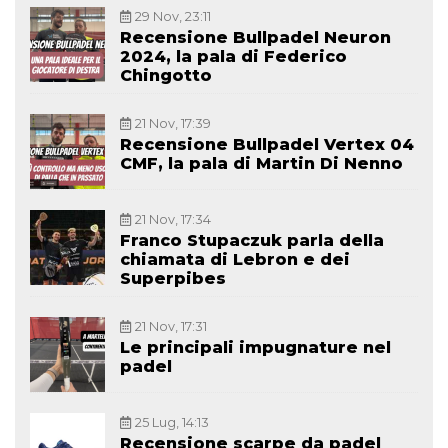
29 Nov, 23:11
Recensione Bullpadel Neuron
2024, la pala di Federico
Chingotto
21 Nov, 17:39
Recensione Bullpadel Vertex 04
CMF, la pala di Martin Di Nenno
21 Nov, 17:34
Franco Stupaczuk parla della
chiamata di Lebron e dei
Superpibes
21 Nov, 17:31
Le principali impugnature nel
padel
25 Lug, 14:13
Recensione scarpe da padel