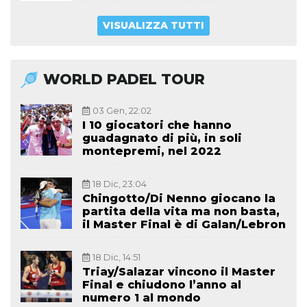
VISUALIZZA TUTTI
WORLD PADEL TOUR
03 Gen, 22:02
I 10 giocatori che hanno
guadagnato di più, in soli
montepremi, nel 2022
18 Dic, 23:04
Chingotto/Di Nenno giocano la
partita della vita ma non basta,
il Master Final è di Galan/Lebron
18 Dic, 14:51
Triay/Salazar vincono il Master
Final e chiudono l’anno al
numero 1 al mondo