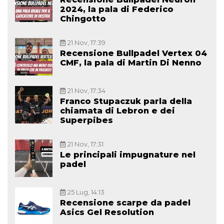
2024, la pala di Federico
Chingotto
21 Nov, 17:39
Recensione Bullpadel Vertex 04
CMF, la pala di Martin Di Nenno
21 Nov, 17:34
Franco Stupaczuk parla della
chiamata di Lebron e dei
Superpibes
21 Nov, 17:31
Le principali impugnature nel
padel
25 Lug, 14:13
Recensione scarpe da padel
Asics Gel Resolution