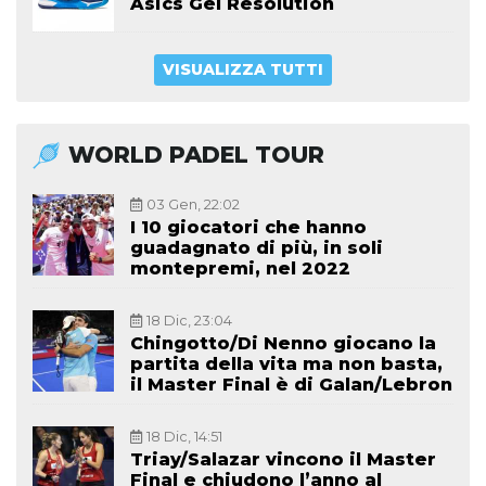
Asics Gel Resolution
VISUALIZZA TUTTI
WORLD PADEL TOUR
03 Gen, 22:02
I 10 giocatori che hanno
guadagnato di più, in soli
montepremi, nel 2022
18 Dic, 23:04
Chingotto/Di Nenno giocano la
partita della vita ma non basta,
il Master Final è di Galan/Lebron
18 Dic, 14:51
Triay/Salazar vincono il Master
Final e chiudono l’anno al