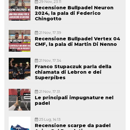
29 Nov, 23:11
Recensione Bullpadel Neuron
2024, la pala di Federico
Chingotto
21 Nov, 17:39
Recensione Bullpadel Vertex 04
CMF, la pala di Martin Di Nenno
21 Nov, 17:34
Franco Stupaczuk parla della
chiamata di Lebron e dei
Superpibes
21 Nov, 17:31
Le principali impugnature nel
padel
25 Lug, 14:13
Recensione scarpe da padel