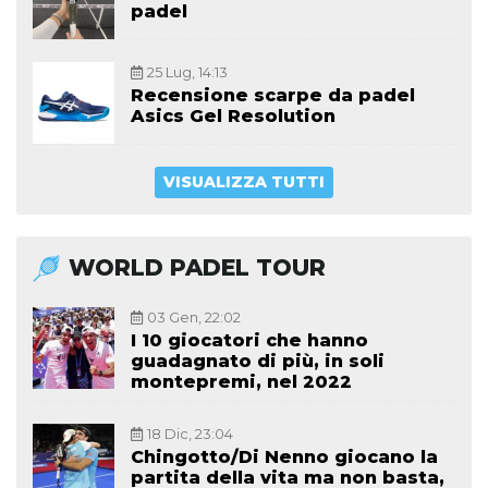
padel
25 Lug, 14:13
Recensione scarpe da padel
Asics Gel Resolution
VISUALIZZA TUTTI
WORLD PADEL TOUR
03 Gen, 22:02
I 10 giocatori che hanno
guadagnato di più, in soli
montepremi, nel 2022
18 Dic, 23:04
Chingotto/Di Nenno giocano la
partita della vita ma non basta,