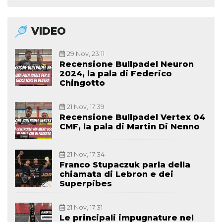
VIDEO
29 Nov, 23:11
Recensione Bullpadel Neuron
2024, la pala di Federico
Chingotto
21 Nov, 17:39
Recensione Bullpadel Vertex 04
CMF, la pala di Martin Di Nenno
21 Nov, 17:34
Franco Stupaczuk parla della
chiamata di Lebron e dei
Superpibes
21 Nov, 17:31
Le principali impugnature nel