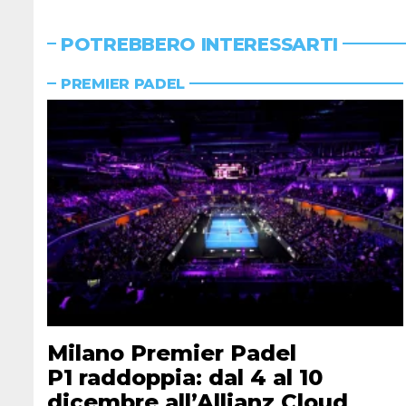
POTREBBERO INTERESSARTI
PREMIER PADEL
Milano Premier Padel
P1 raddoppia: dal 4 al 10
dicembre all’Allianz Cloud