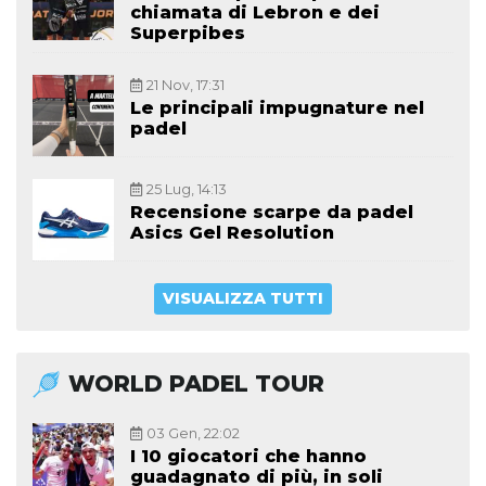
chiamata di Lebron e dei
Superpibes
21 Nov, 17:31
Le principali impugnature nel
padel
25 Lug, 14:13
Recensione scarpe da padel
Asics Gel Resolution
VISUALIZZA TUTTI
WORLD PADEL TOUR
03 Gen, 22:02
I 10 giocatori che hanno
guadagnato di più, in soli