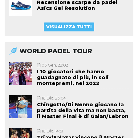
Recensione scarpe da padel
Asics Gel Resolution
VISUALIZZA TUTTI
WORLD PADEL TOUR
03 Gen, 22:02
I 10 giocatori che hanno
guadagnato di più, in soli
montepremi, nel 2022
18 Dic, 23:04
Chingotto/Di Nenno giocano la
partita della vita ma non basta,
il Master Final è di Galan/Lebron
18 Dic, 14:51
Triay/Salazar vincono il Master