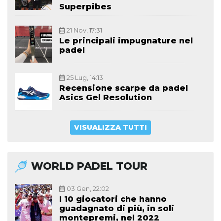
Superpibes
21 Nov, 17:31
Le principali impugnature nel
padel
25 Lug, 14:13
Recensione scarpe da padel
Asics Gel Resolution
VISUALIZZA TUTTI
WORLD PADEL TOUR
03 Gen, 22:02
I 10 giocatori che hanno
guadagnato di più, in soli
montepremi, nel 2022