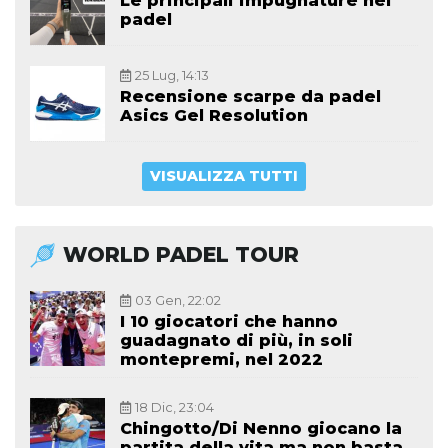
Le principali impugnature nel
padel
25 Lug, 14:13
Recensione scarpe da padel
Asics Gel Resolution
VISUALIZZA TUTTI
WORLD PADEL TOUR
03 Gen, 22:02
I 10 giocatori che hanno
guadagnato di più, in soli
montepremi, nel 2022
18 Dic, 23:04
Chingotto/Di Nenno giocano la
partita della vita ma non basta,