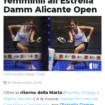
femminili all’Estrella
Damm Alicante Open
FOTO WORLD PADEL TOUR
29 Ottobre 2020, 23:06
Oltre al
ritorno della Marta
(
Martita Ortega e
Marta Marrero
) e la nuova
coppia formata da
González e Josemaría
, per l’
Estrella Damm