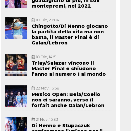
guadagnato di più, in soli
montepremi, nel 2022
18 Dic, 23:04
Chingotto/Di Nenno giocano
la partita della vita ma non
basta, il Master Final è di
Galan/Lebron
18 Dic, 14:51
Triay/Salazar vincono il
Master Final e chiudono
l’anno al numero 1 al mondo
22 Nov, 16:58
Mexico Open: Bela/Coello
non ci saranno, verso il
forfait anche Galan/Lebron
21 Nov, 15:33
Di Nenno e Stupaczuk