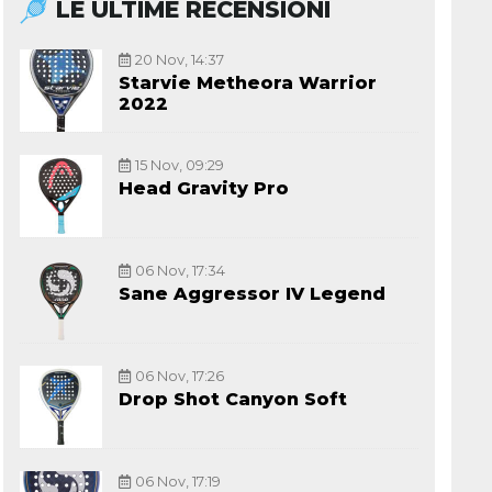
LE ULTIME RECENSIONI
20 Nov, 14:37
Starvie Metheora Warrior
2022
15 Nov, 09:29
Head Gravity Pro
06 Nov, 17:34
Sane Aggressor IV Legend
06 Nov, 17:26
Drop Shot Canyon Soft
06 Nov, 17:19