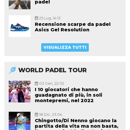
padel
25 Lug, 14:13
Recensione scarpe da padel
Asics Gel Resolution
VISUALIZZA TUTTI
WORLD PADEL TOUR
03 Gen, 22:02
I 10 giocatori che hanno
guadagnato di più, in soli
montepremi, nel 2022
18 Dic, 23:04
Chingotto/Di Nenno giocano la
partita della vita ma non basta,