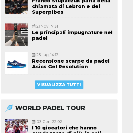
Franco Stupaczuk parla della
chiamata di Lebron e dei
Superpibes
21 Nov, 17:31
Le principali impugnature nel
padel
25 Lug, 14:13
Recensione scarpe da padel
Asics Gel Resolution
VISUALIZZA TUTTI
WORLD PADEL TOUR
03 Gen, 22:02
I 10 giocatori che hanno