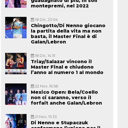
guadagnato di più, in soli
montepremi, nel 2022
18 Dic, 23:04
Chingotto/Di Nenno giocano
la partita della vita ma non
basta, il Master Final è di
Galan/Lebron
18 Dic, 14:51
Triay/Salazar vincono il
Master Final e chiudono
l’anno al numero 1 al mondo
22 Nov, 16:58
Mexico Open: Bela/Coello
non ci saranno, verso il
forfait anche Galan/Lebron
21 Nov, 15:33
Di Nenno e Stupaczuk