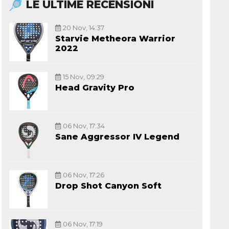
LE ULTIME RECENSIONI
20 Nov, 14:37
Starvie Metheora Warrior
2022
15 Nov, 09:29
Head Gravity Pro
06 Nov, 17:34
Sane Aggressor IV Legend
06 Nov, 17:26
Drop Shot Canyon Soft
06 Nov, 17:19