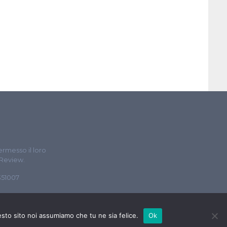
ermesso il loro
 Review.
5351007
esto sito noi assumiamo che tu ne sia felice.
Ok