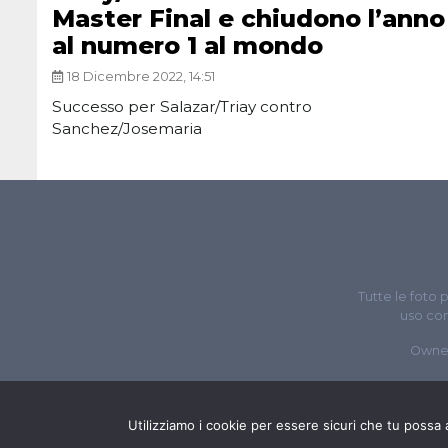
Master Final e chiudono l’anno
al numero 1 al mondo
18 Dicembre 2022, 14:51
Successo per Salazar/Triay contro
Sanchez/Josemaria
Tutte le foto 
uso com
Owne
Utilizziamo i cookie per essere sicuri che tu possa 