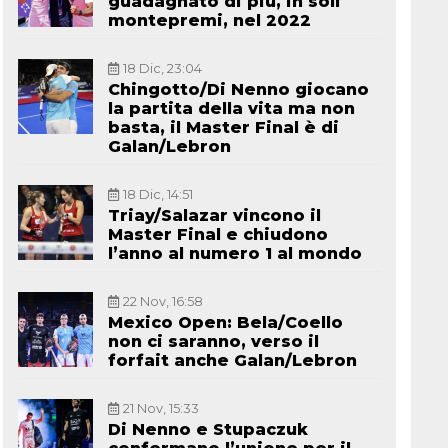
guadagnato di più, in soli
montepremi, nel 2022
18 Dic, 23:04
Chingotto/Di Nenno giocano
la partita della vita ma non
basta, il Master Final è di
Galan/Lebron
18 Dic, 14:51
Triay/Salazar vincono il
Master Final e chiudono
l’anno al numero 1 al mondo
22 Nov, 16:58
Mexico Open: Bela/Coello
non ci saranno, verso il
forfait anche Galan/Lebron
21 Nov, 15:33
Di Nenno e Stupaczuk