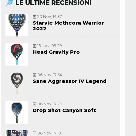
LE ULTIME RECENSIONI
20 Nov, 14:37
Starvie Metheora Warrior
2022
15 Nov, 09:29
Head Gravity Pro
06 Nov, 17:34
Sane Aggressor IV Legend
06 Nov, 17:26
Drop Shot Canyon Soft
06 Nov, 17:19