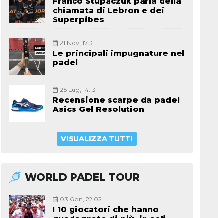
Franco Stupaczuk parla della
chiamata di Lebron e dei
Superpibes
21 Nov, 17:31
Le principali impugnature nel
padel
25 Lug, 14:13
Recensione scarpe da padel
Asics Gel Resolution
VISUALIZZA TUTTI
WORLD PADEL TOUR
03 Gen, 22:02
I 10 giocatori che hanno