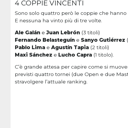
4 COPPIE VINCENTI
Sono solo quattro però le coppie che hanno 
E nessuna ha vinto più di tre volte.
Ale Galán
e
Juan Lebrón
(3 titoli)
Fernando Belasteguín
e
Sanyo Gutiérrez
Pablo Lima
e
Agustín Tapia
(2 titoli)
Maxi Sánchez
e
Lucho Capra
(1 titolo).
C’è grande attesa per capire come si muover
previsti quattro tornei (due Open e due Mast
stravolgere l’attuale ranking.