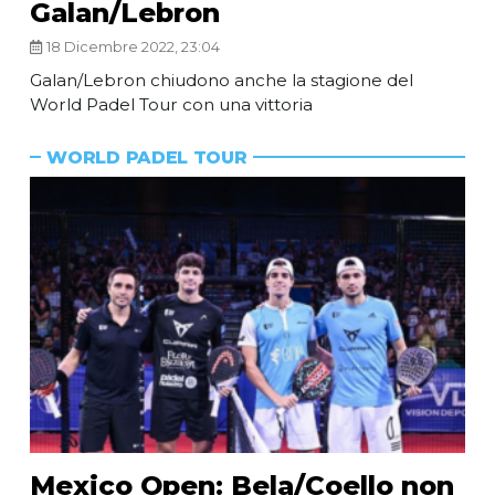
Galan/Lebron
18 Dicembre 2022, 23:04
Galan/Lebron chiudono anche la stagione del
World Padel Tour con una vittoria
WORLD PADEL TOUR
Mexico Open: Bela/Coello non