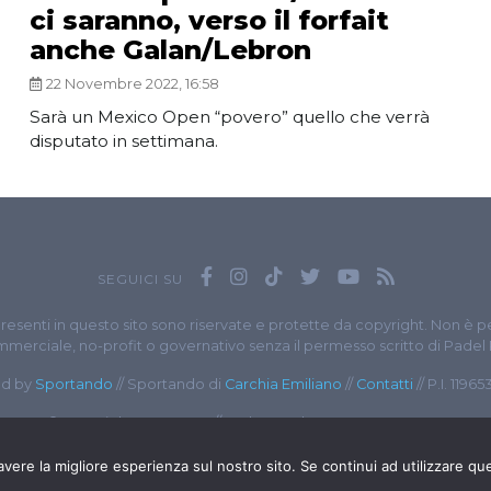
ci saranno, verso il forfait
anche Galan/Lebron
22 Novembre 2022, 16:58
Sarà un Mexico Open “povero” quello che verrà
disputato in settimana.
SEGUICI SU
presenti in questo sito sono riservate e protette da copyright. Non è p
merciale, no-profit o governativo senza il permesso scritto di Padel
d by
Sportando
// Sportando di
Carchia Emiliano
//
Contatti
// P.I. 1196
© Copyright 2020-2026 // Web Developer
Matteo Manna
avere la migliore esperienza sul nostro sito. Se continui ad utilizzare qu