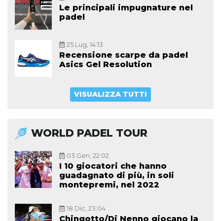
Le principali impugnature nel
padel
25 Lug, 14:13
Recensione scarpe da padel
Asics Gel Resolution
VISUALIZZA TUTTI
WORLD PADEL TOUR
03 Gen, 22:02
I 10 giocatori che hanno
guadagnato di più, in soli
montepremi, nel 2022
18 Dic, 23:04
Chingotto/Di Nenno giocano la