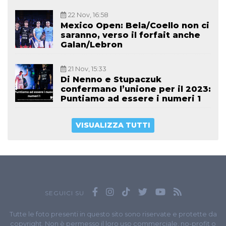
22 Nov, 16:58
Mexico Open: Bela/Coello non ci
saranno, verso il forfait anche
Galan/Lebron
21 Nov, 15:33
Di Nenno e Stupaczuk
confermano l’unione per il 2023:
Puntiamo ad essere i numeri 1
VISUALIZZA TUTTI
SEGUICI SU
Tutte le foto presenti in questo sito sono riservate e protette da
copyright. Non è permesso il loro uso commerciale, no-profit o