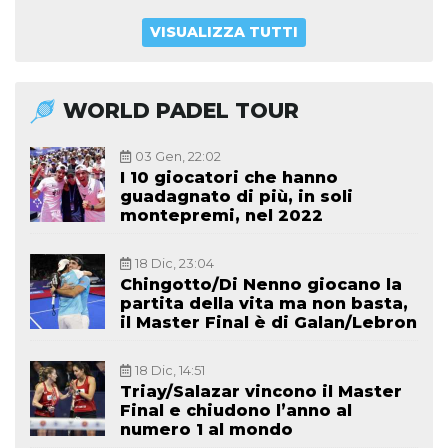
VISUALIZZA TUTTI
WORLD PADEL TOUR
03 Gen, 22:02
I 10 giocatori che hanno
guadagnato di più, in soli
montepremi, nel 2022
18 Dic, 23:04
Chingotto/Di Nenno giocano la
partita della vita ma non basta,
il Master Final è di Galan/Lebron
18 Dic, 14:51
Triay/Salazar vincono il Master
Final e chiudono l’anno al
numero 1 al mondo