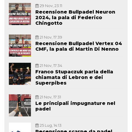
29 Nov, 23:11
Recensione Bullpadel Neuron
2024, la pala di Federico
Chingotto
21 Nov, 17:39
Recensione Bullpadel Vertex 04
CMF, la pala di Martin Di Nenno
21 Nov, 17:34
Franco Stupaczuk parla della
chiamata di Lebron e dei
Superpibes
21 Nov, 17:31
Le principali impugnature nel
padel
25 Lug, 14:13
Recensione scarpe da padel