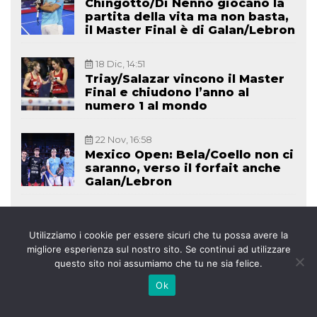
Chingotto/Di Nenno giocano la
partita della vita ma non basta,
il Master Final è di Galan/Lebron
18 Dic, 14:51
Triay/Salazar vincono il Master
Final e chiudono l’anno al
numero 1 al mondo
22 Nov, 16:58
Mexico Open: Bela/Coello non ci
saranno, verso il forfait anche
Galan/Lebron
21 Nov, 15:33
Di Nenno e Stupaczuk
Utilizziamo i cookie per essere sicuri che tu possa avere la
confermano l’unione per il 2023:
migliore esperienza sul nostro sito. Se continui ad utilizzare
Puntiamo ad essere i numeri 1
questo sito noi assumiamo che tu ne sia felice.
Ok
VISUALIZZA TUTTI