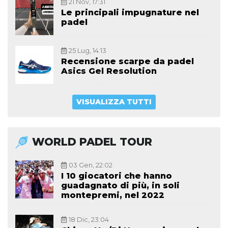
21 Nov, 17:31
Le principali impugnature nel
padel
25 Lug, 14:13
Recensione scarpe da padel
Asics Gel Resolution
VISUALIZZA TUTTI
WORLD PADEL TOUR
03 Gen, 22:02
I 10 giocatori che hanno
guadagnato di più, in soli
montepremi, nel 2022
18 Dic, 23:04