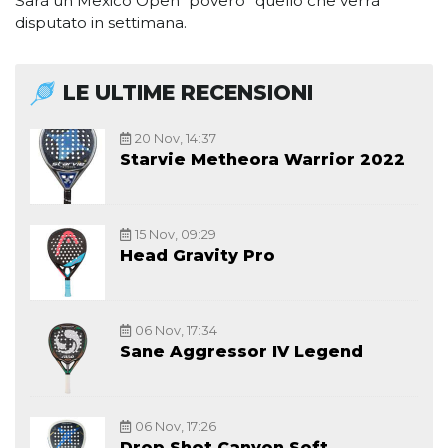
Sarà un Mexico Open “povero” quello che verrà
disputato in settimana.
LE ULTIME RECENSIONI
20 Nov, 14:37
Starvie Metheora Warrior 2022
15 Nov, 09:29
Head Gravity Pro
06 Nov, 17:34
Sane Aggressor IV Legend
06 Nov, 17:26
Drop Shot Canyon Soft