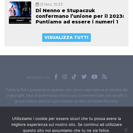
21 Nov, 15:33
Di Nenno e Stupaczuk
confermano l’unione per il 2023:
Puntiamo ad essere i numeri 1
VISUALIZZA TUTTI
SEGUICI SU
Tutte le foto presenti in questo sito sono riservate e protette da
copyright. Non è permesso il loro uso commerciale, no-profit o
governativo senza il permesso scritto di Padel Review.
Owned by
Sportando
// Sportando di
Carchia Emiliano
//
Contatti
// P.I. 11965351007
Utilizziamo i cookie per essere sicuri che tu possa avere la
migliore esperienza sul nostro sito. Se continui ad utilizzare
© Copyright 2020-2026 // Web Developer
Matteo Manna
questo sito noi assumiamo che tu ne sia felice.