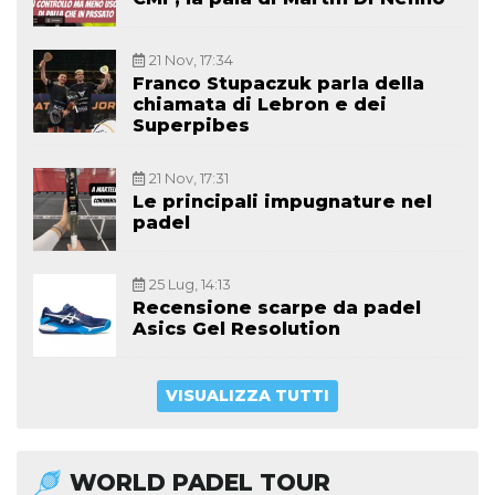
21 Nov, 17:34
Franco Stupaczuk parla della
chiamata di Lebron e dei
Superpibes
21 Nov, 17:31
Le principali impugnature nel
padel
25 Lug, 14:13
Recensione scarpe da padel
Asics Gel Resolution
VISUALIZZA TUTTI
WORLD PADEL TOUR